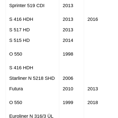
Sprinter 519 CDI
2013
S 416 HDH
2013
2016
S 517 HD
2013
S 515 HD
2014
O 550
1998
S 416 HDH
Starliner N 5218 SHD
2006
Futura
2010
2013
O 550
1999
2018
Euroliner N 316/3 ÜL