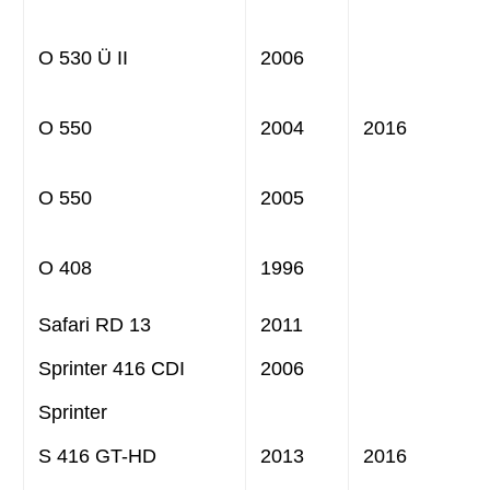
O 530 Ü II
2006
O 550
2004
2016
O 550
2005
O 408
1996
Safari RD 13
2011
Sprinter 416 CDI
2006
Sprinter
S 416 GT-HD
2013
2016