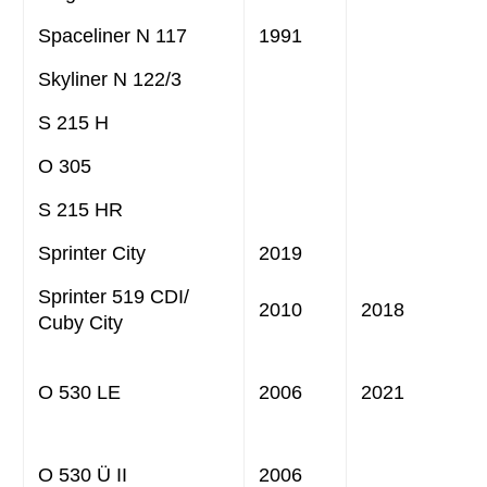
Spaceliner N 117
1991
Skyliner N 122/3
S 215 H
O 305
S 215 HR
Sprinter City
2019
Sprinter 519 CDI/
2010
2018
Cuby City
O 530 LE
2006
2021
O 530 Ü II
2006