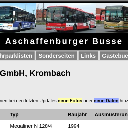
Aschaffenburger Busse
hrparklisten
Sonderseiten
Links
Gästebu
s GmbH, Krombach
nen bei den letzten Updates
neue Fotos
oder
neue Daten
hinz
Typ
Baujahr
Ausmusterun
Megaliner N 128/4
1994